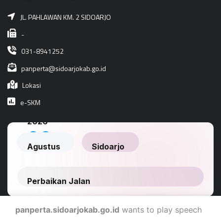
JL. PAHLAWAN KM. 2 SIDOARJO
-
031-8941252
panperta@sidoarjokab.go.id
Lokasi
e-SKM
panperta.sidoarjokab.go.id
wants to play speech