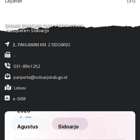
Layanan
(31)
DINAS PANGAN DAN PERTANIAN
Kabupaten Sidoarjo
JL. PAHLAWAN KM. 2 SIDOARJO
-
031-8941252
panperta@sidoarjokab.go.id
Lokasi
e-SKM