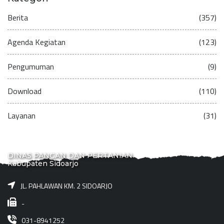
Berita
(357)
Agenda Kegiatan
(123)
Pengumuman
(9)
Download
(110)
Layanan
(31)
DINAS PANGAN DAN PERTANIAN
Kabupaten Sidoarjo
JL. PAHLAWAN KM. 2 SIDOARJO
-
031-8941252