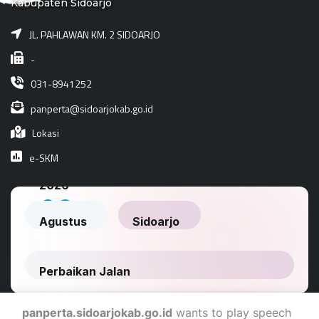
Kabupaten Sidoarjo
JL. PAHLAWAN KM. 2 SIDOARJO
-
031-8941252
panperta@sidoarjokab.go.id
Lokasi
e-SKM
panperta.sidoarjokab.go.id
wants to play speech